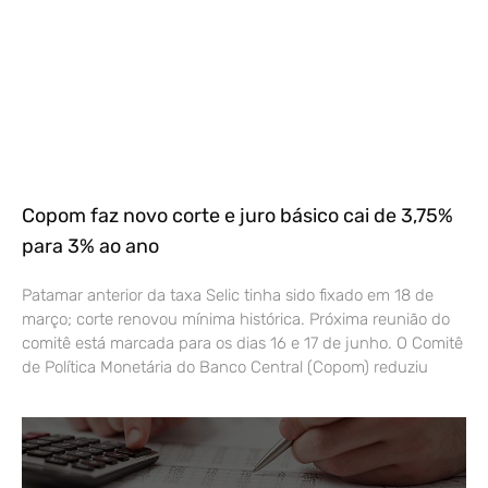
Copom faz novo corte e juro básico cai de 3,75%
para 3% ao ano
Patamar anterior da taxa Selic tinha sido fixado em 18 de
março; corte renovou mínima histórica. Próxima reunião do
comitê está marcada para os dias 16 e 17 de junho. O Comitê
de Política Monetária do Banco Central (Copom) reduziu