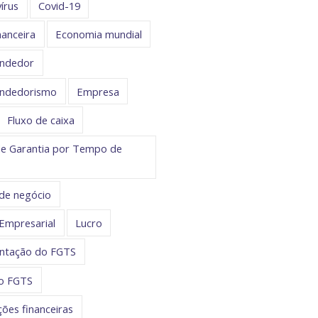
írus
Covid-19
nanceira
Economia mundial
ndedor
ndedorismo
Empresa
Fluxo de caixa
e Garantia por Tempo de
de negócio
Empresarial
Lucro
ntação do FGTS
do FGTS
ções financeiras