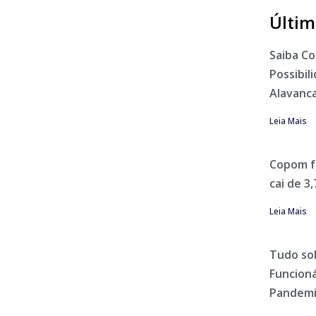
Últim
Saiba C
Possibil
Alavanca
Leia Mais
Copom fa
cai de 3
Leia Mais
Tudo so
Funcioná
Pandem