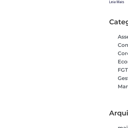
Leia Mais
Cate
Ass
Con
Cor
Eco
FGT
Ges
Mar
Arqu
mai