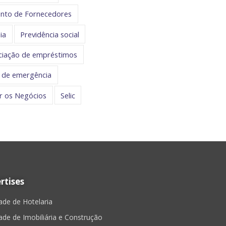
nto de Fornecedores
ia
Previdência social
iação de empréstimos
 de emergência
r os Negócios
Selic
rtises
dade de Hotelaria
dade de Imobiliária e Construção