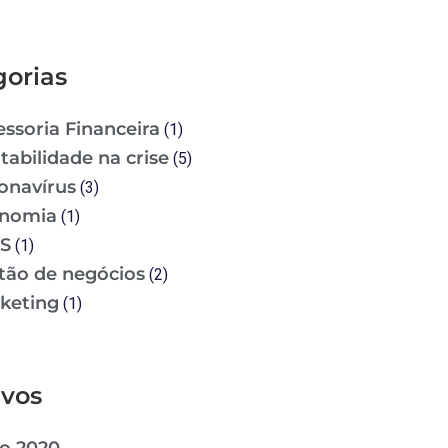
gorias
essoria Financeira
(1)
tabilidade na crise
(5)
onavírus
(3)
nomia
(1)
S
(1)
tão de negócios
(2)
keting
(1)
ivos
o 2020